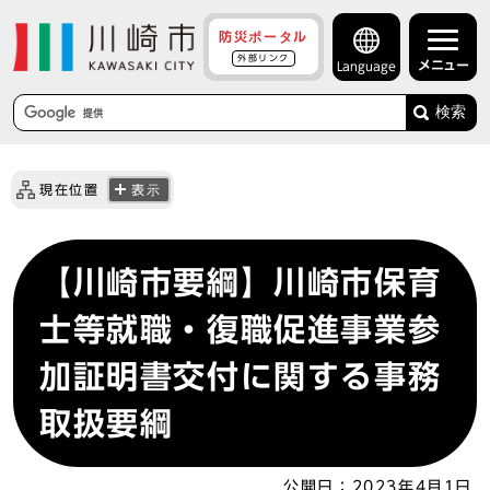
防災ポータル
外部リンク
メニュー
Language
検索
現在位置
表示
【川崎市要綱】川崎市保育
士等就職・復職促進事業参
加証明書交付に関する事務
取扱要綱
公開日：
2023年4月1日