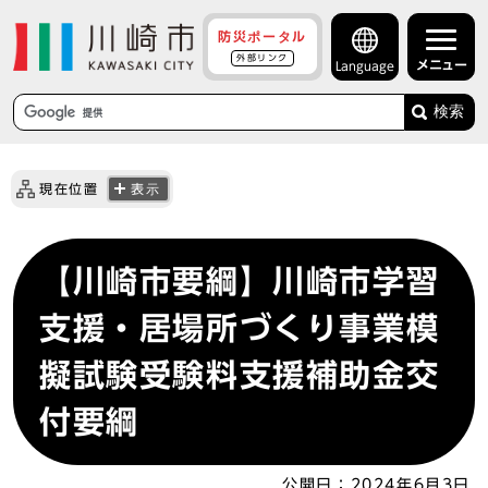
防災ポータル
外部リンク
メニュー
Language
検索
現在位置
表示
【川崎市要綱】川崎市学習
支援・居場所づくり事業模
擬試験受験料支援補助金交
付要綱
公開日：
2024年6月3日