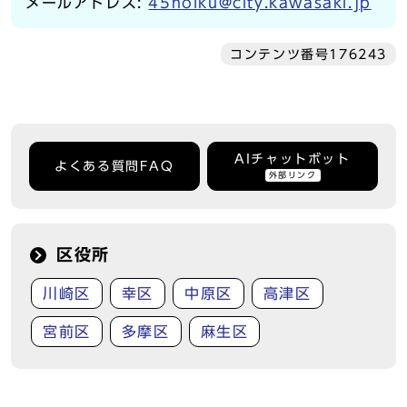
メールアドレス:
45hoiku@city.kawasaki.jp
コンテンツ番号176243
AIチャットボット
よくある質問FAQ
外部リンク
区役所
川崎区
幸区
中原区
高津区
宮前区
多摩区
麻生区