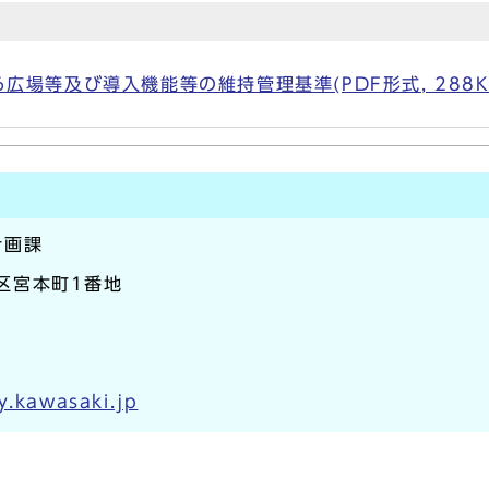
場等及び導入機能等の維持管理基準(PDF形式, 288K
計画課
崎区宮本町1番地
y.kawasaki.jp