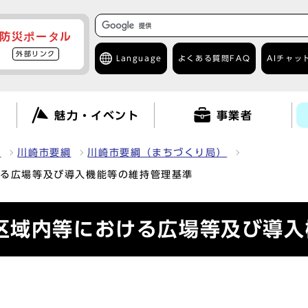
防災ポータル
外部リンク
Language
よくある質問
FAQ
AIチャッ
て
魅力・イベント
事業者
報
川崎市要綱
川崎市要綱（まちづくり局）
ける広場等及び導入機能等の維持管理基準
区域内等における広場等及び導入