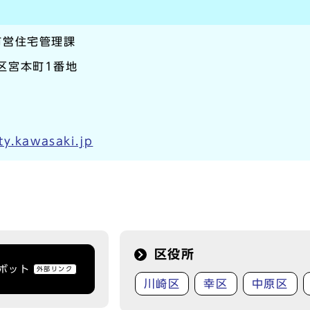
市営住宅管理課
崎区宮本町1番地
y.kawasaki.jp
区役所
トボット
外部リンク
川崎区
幸区
中原区