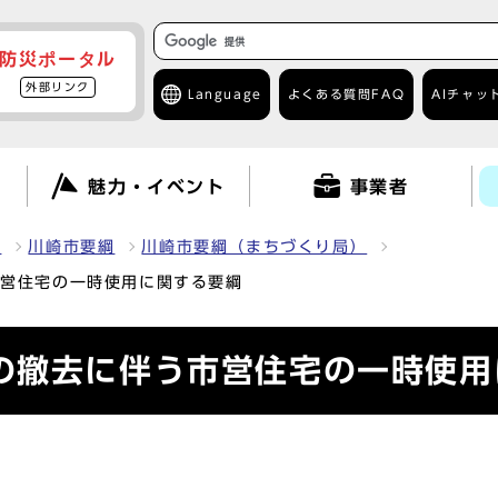
防災ポータル
外部リンク
Language
よくある質問
FAQ
AIチャッ
て
魅力・イベント
事業者
報
川崎市要綱
川崎市要綱（まちづくり局）
市営住宅の一時使用に関する要綱
の撤去に伴う市営住宅の一時使用