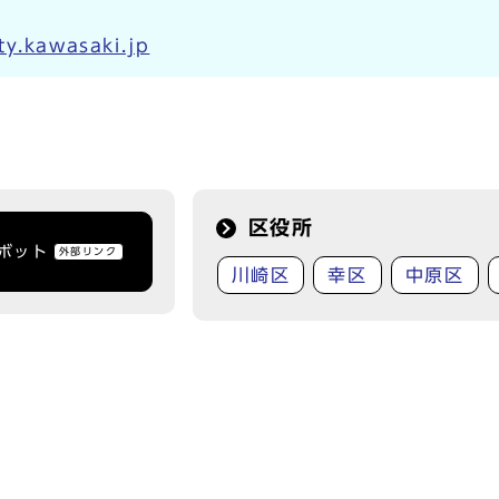
y.kawasaki.jp
区役所
トボット
外部リンク
川崎区
幸区
中原区