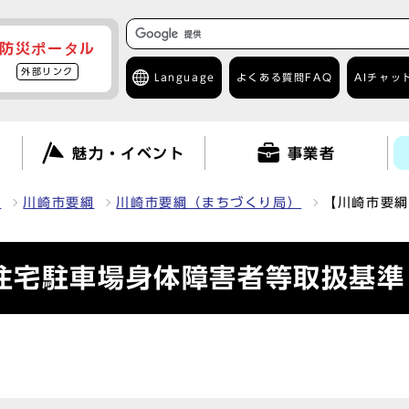
防災ポータル
外部リンク
Language
よくある質問
FAQ
AIチャッ
て
魅力・イベント
事業者
報
川崎市要綱
川崎市要綱（まちづくり局）
【川崎市要綱
住宅駐車場身体障害者等取扱基準