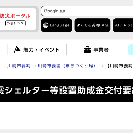
防災ポータル
外部リンク
Language
よくある質問
FAQ
AIチャッ
て
魅力・イベント
事業者
報
川崎市要綱
川崎市要綱（まちづくり局）
【川崎市要綱
震シェルター等設置助成金交付要