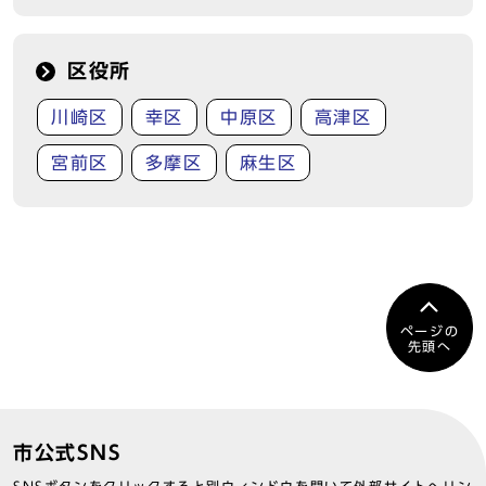
区役所
川崎区
幸区
中原区
高津区
宮前区
多摩区
麻生区
ページの
先頭へ
市公式SNS