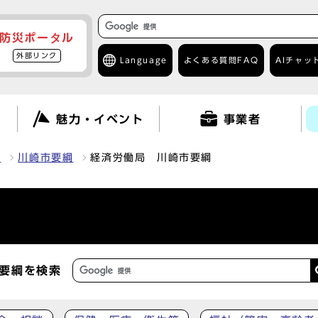
防災ポータル
外部リンク
Language
よくある質問
FAQ
AIチャッ
て
魅力・イベント
事業者
報
川崎市要綱
経済労働局 川崎市要綱
要綱を検索