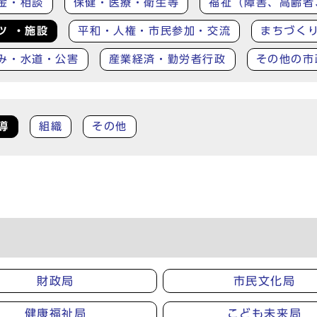
金・相談
保健・医療・衛生等
福祉（障害、高齢者
ツ ・施設
平和・人権・市民参加・交流
まちづく
み・水道・公害
産業経済・勤労者行政
その他の市
導
組織
その他
財政局
市民文化局
健康福祉局
こども未来局