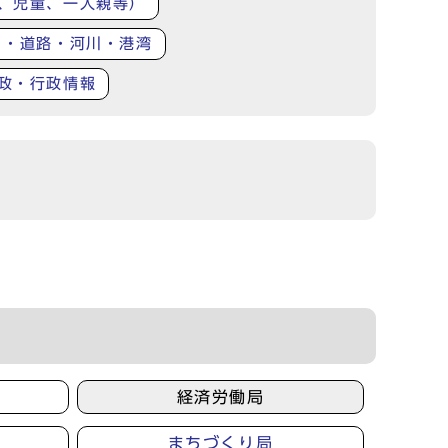
、児童、一人親等）
り・道路・河川・港湾
政・行政情報
経済労働局
まちづくり局