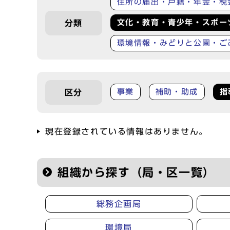
住所の届出・戸籍・年金・税
文化・教育・青少年・スポー
分類
環境情報・みどりと公園・ご
事業
補助・助成
指
区分
現在登録されている情報はありません。
組織から探す（局・区一覧）
総務企画局
環境局