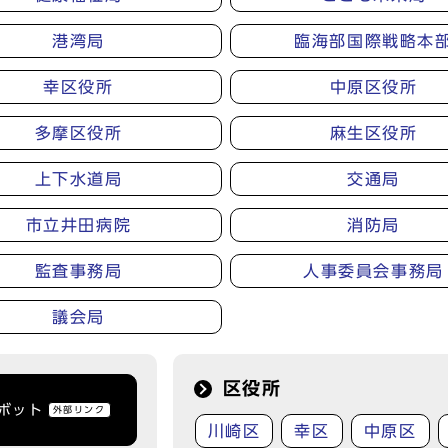
港湾局
臨海部国際戦略本
幸区役所
中原区役所
多摩区役所
麻生区役所
上下水道局
交通局
市立井田病院
消防局
監査事務局
人事委員会事務局
議会局
区役所
トボット
外部リンク
川崎区
幸区
中原区