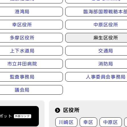
港湾局
臨海部国際戦略本
幸区役所
中原区役所
多摩区役所
麻生区役所
上下水道局
交通局
市立井田病院
消防局
監査事務局
人事委員会事務局
議会局
区役所
トボット
外部リンク
川崎区
幸区
中原区