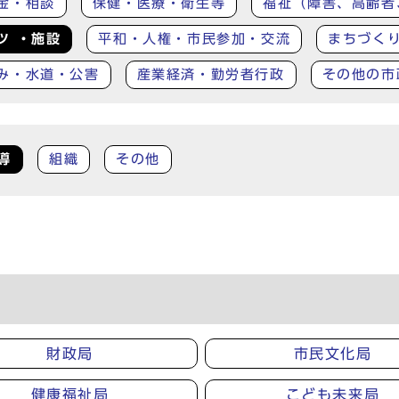
金・相談
保健・医療・衛生等
福祉（障害、高齢者
ツ ・施設
平和・人権・市民参加・交流
まちづく
み・水道・公害
産業経済・勤労者行政
その他の市
導
組織
その他
財政局
市民文化局
健康福祉局
こども未来局