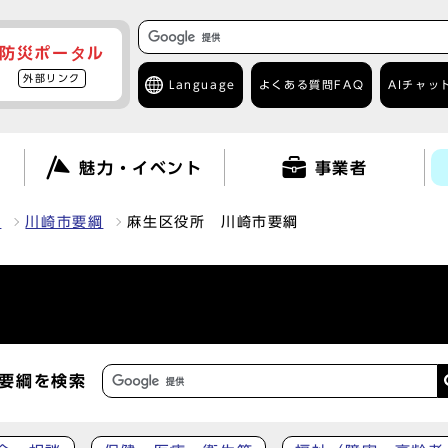
防災ポータル
外部リンク
Language
よくある質問
FAQ
AIチャッ
て
魅力・イベント
事業者
報
川崎市要綱
麻生区役所 川崎市要綱
要綱を検索