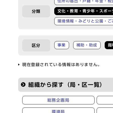
住所の届出・戸籍・年金・税
文化・教育・青少年・スポー
分類
環境情報・みどりと公園・ご
事業
補助・助成
指
区分
現在登録されている情報はありません。
組織から探す（局・区一覧）
総務企画局
環境局