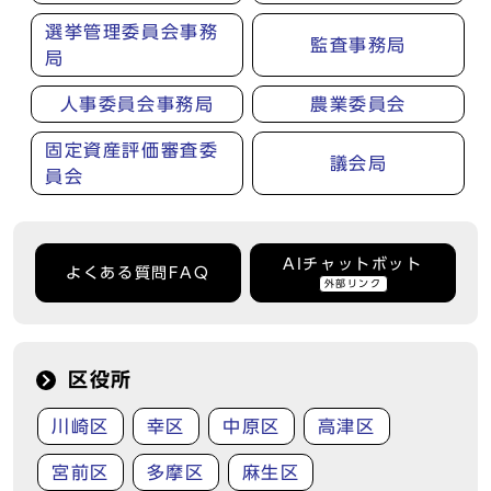
選挙管理委員会事務
監査事務局
局
人事委員会事務局
農業委員会
固定資産評価審査委
議会局
員会
AIチャットボット
よくある質問FAQ
外部リンク
区役所
川崎区
幸区
中原区
高津区
宮前区
多摩区
麻生区