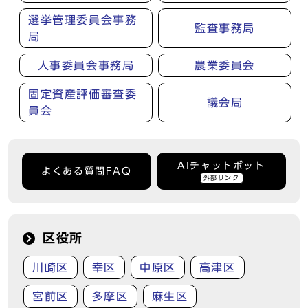
選挙管理委員会事務
監査事務局
局
人事委員会事務局
農業委員会
固定資産評価審査委
議会局
員会
AIチャットボット
よくある質問FAQ
外部リンク
区役所
川崎区
幸区
中原区
高津区
宮前区
多摩区
麻生区