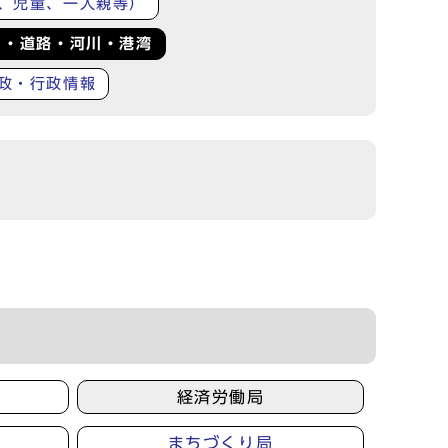
、児童、一人親等）
り・道路・河川・港湾
政・行政情報
経済労働局
まちづくり局