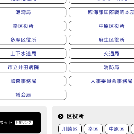
港湾局
臨海部国際戦略本
幸区役所
中原区役所
多摩区役所
麻生区役所
上下水道局
交通局
市立井田病院
消防局
監査事務局
人事委員会事務局
議会局
区役所
トボット
外部リンク
川崎区
幸区
中原区