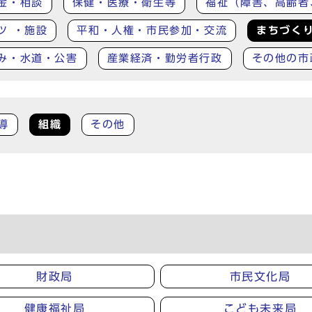
金・相談
保健・医療・衛生等
福祉（障害、高齢者
ツ ・施設
平和・人権・市民参加・交流
まちづく
み・水道・公害
産業経済・勤労者行政
その他の市
導
組織
その他
財政局
市民文化局
健康福祉局
こども未来局