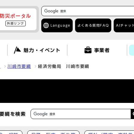
防災ポータル
外部リンク
Language
よくある質問
FAQ
AIチャッ
て
魅力・イベント
事業者
報
川崎市要綱
経済労働局 川崎市要綱
要綱を検索