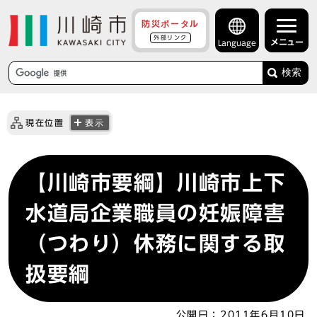
防災ポータル
外部リンク
メニュー
Language
検索
現在位置
表示
【川崎市要綱】川崎市上下
水道局企業職員の妊娠障害
（つわり）休務に関する取
扱要綱
公開日：
2011年6月10日