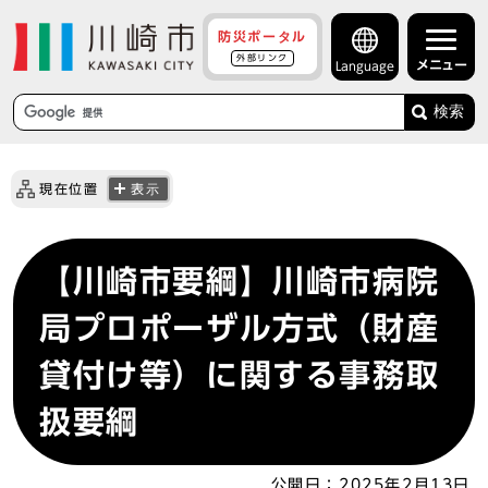
防災ポータル
外部リンク
メニュー
Language
検索
現在位置
表示
【川崎市要綱】川崎市病院
局プロポーザル方式（財産
貸付け等）に関する事務取
扱要綱
公開日：
2025年2月13日