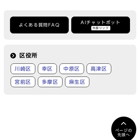
AIチャットボット
よくある質問FAQ
外部リンク
区役所
川崎区
幸区
中原区
高津区
宮前区
多摩区
麻生区
ページの
先頭へ