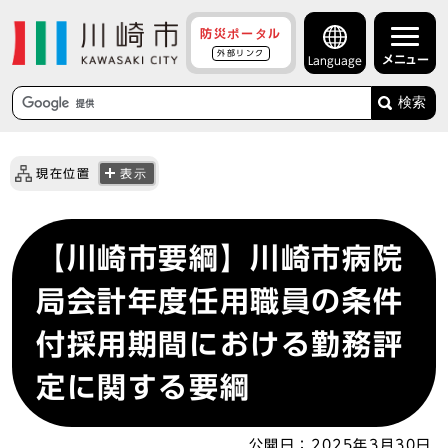
防災ポータル
外部リンク
メニュー
Language
検索
現在位置
表示
【川崎市要綱】川崎市病院
局会計年度任用職員の条件
付採用期間における勤務評
定に関する要綱
公開日：
2025年3月30日