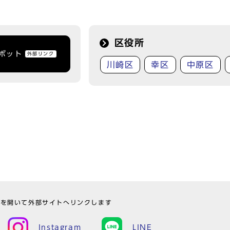
区役所
トボット
外部リンク
川崎区
幸区
中原区
ウを開いて外部サイトへリンクします
Instagram
LINE