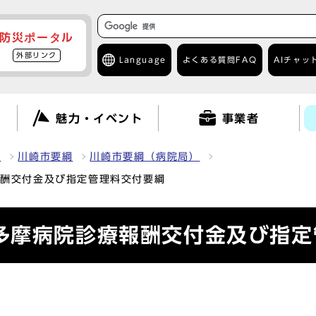
防災ポータル
外部リンク
Language
よくある質問
FAQ
AIチャッ
て
魅力・イベント
事業者
報
川崎市要綱
川崎市要綱（病院局）
報酬交付金及び指定管理料交付要綱
多摩病院診療報酬交付金及び指定