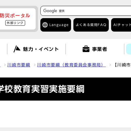
防災ポータル
外部リンク
Language
よくある質問
FAQ
AIチャッ
て
魅力・イベント
事業者
報
川崎市要綱
川崎市要綱（教育委員会事務局）
【川崎市
学校教育実習実施要綱