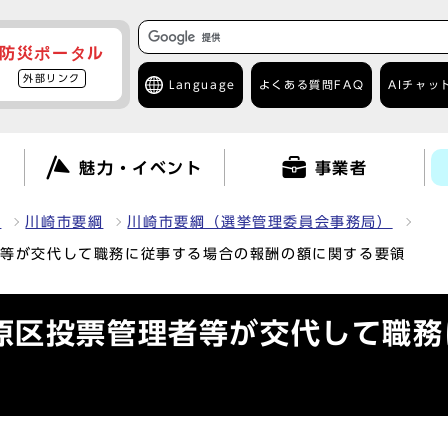
防災ポータル
外部リンク
Language
よくある質問
FAQ
AIチャッ
て
魅力・イベント
事業者
報
川崎市要綱
川崎市要綱（選挙管理委員会事務局）
者等が交代して職務に従事する場合の報酬の額に関する要領
原区投票管理者等が交代して職務