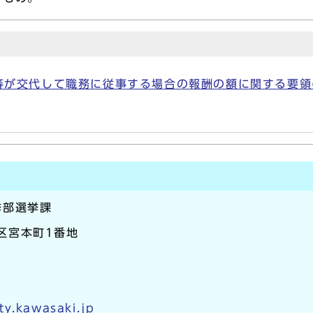
が交代して職務に従事する場合の報酬の額に関する要領(PD
挙部選挙課
崎区宮本町1番地
ty.kawasaki.jp