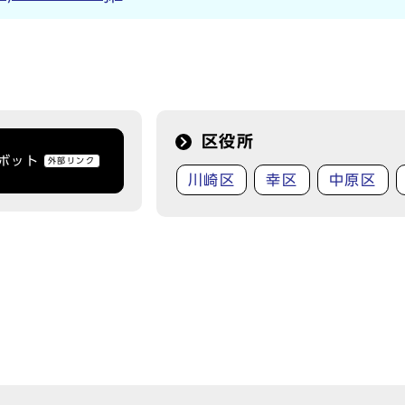
区役所
トボット
外部リンク
川崎区
幸区
中原区