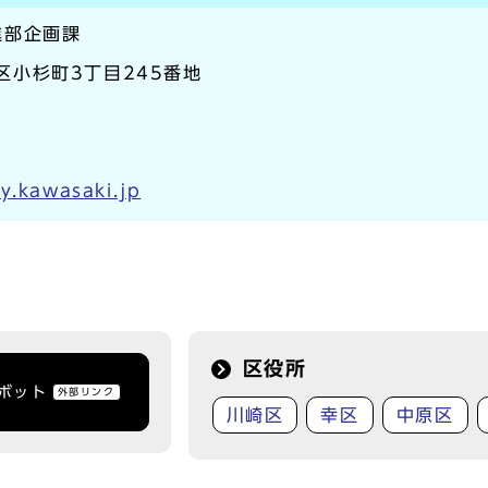
進部企画課
原区小杉町3丁目245番地
y.kawasaki.jp
区役所
トボット
外部リンク
川崎区
幸区
中原区