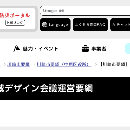
防災ポータル
外部リンク
Language
よくある質問
FAQ
AIチャッ
て
魅力・イベント
事業者
報
川崎市要綱
川崎市要綱（中原区役所）
【川崎市要綱】
域デザイン会議運営要綱