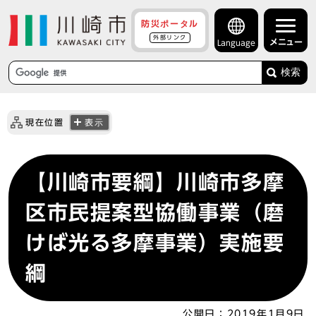
防災ポータル
外部リンク
メニュー
Language
検索
現在位置
表示
【川崎市要綱】川崎市多摩
区市民提案型協働事業（磨
けば光る多摩事業）実施要
綱
公開日：
2019年1月9日