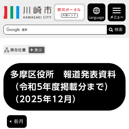
防災ポータル
外部リンク
メニュー
Language
検索
現在位置
表示
多摩区役所 報道発表資料
（令和5年度掲載分まで）
（2025年12月）
前月