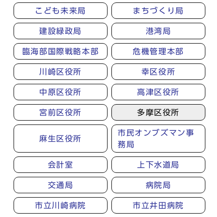
こども未来局
まちづくり局
建設緑政局
港湾局
臨海部国際戦略本部
危機管理本部
川崎区役所
幸区役所
中原区役所
高津区役所
宮前区役所
多摩区役所
市民オンブズマン事
麻生区役所
務局
会計室
上下水道局
交通局
病院局
市立川崎病院
市立井田病院