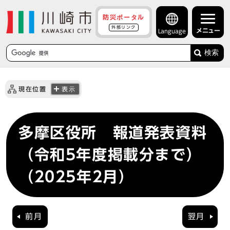
防災ポータル
外部リンク
メニュー
Language
検索
現在位置
表示
多摩区役所 報道発表資料
（令和5年度掲載分まで）
（2025年2月）
前月
翌月