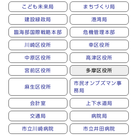
こども未来局
まちづくり局
建設緑政局
港湾局
臨海部国際戦略本部
危機管理本部
川崎区役所
幸区役所
中原区役所
高津区役所
宮前区役所
多摩区役所
市民オンブズマン事
麻生区役所
務局
会計室
上下水道局
交通局
病院局
市立川崎病院
市立井田病院