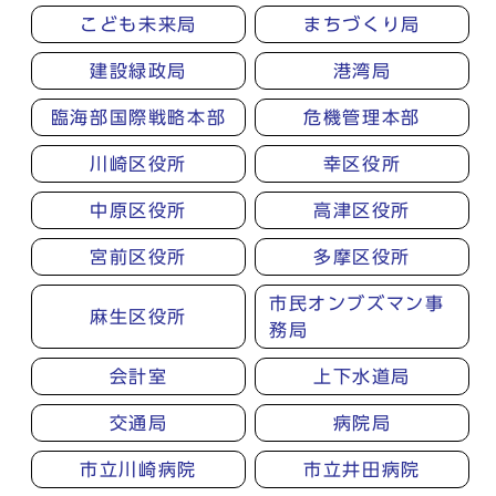
こども未来局
まちづくり局
建設緑政局
港湾局
臨海部国際戦略本部
危機管理本部
川崎区役所
幸区役所
中原区役所
高津区役所
宮前区役所
多摩区役所
市民オンブズマン事
麻生区役所
務局
会計室
上下水道局
交通局
病院局
市立川崎病院
市立井田病院