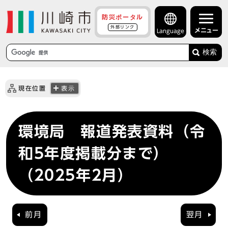
防災ポータル
外部リンク
メニュー
Language
検索
現在位置
表示
環境局 報道発表資料（令
和5年度掲載分まで）
（2025年2月）
前月
翌月