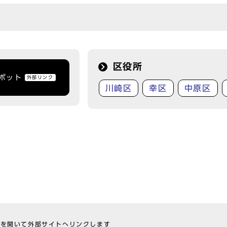
区役所
トボット
外部リンク
川崎区
幸区
中原区
ウを開いて外部サイトへリンクします