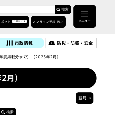
検索
メニュー
トボット
外部リンク
オンライン手続 ほか
市政情報
防災・防犯・安全
年度掲載分まで）（2025年2月）
年2月）
翌月