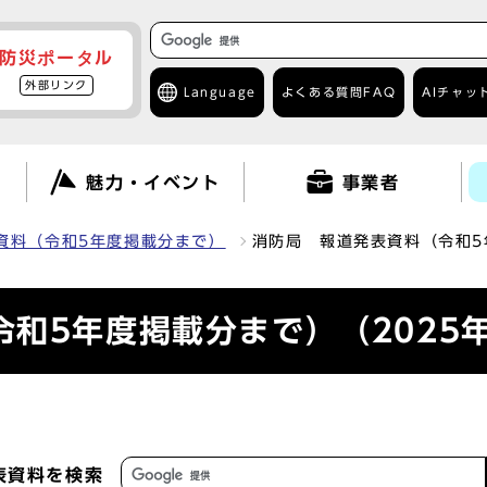
防災ポータル
外部リンク
Language
よくある質問
FAQ
AIチャッ
て
魅力・イベント
事業者
資料（令和5年度掲載分まで）
消防局 報道発表資料（令和5
和5年度掲載分まで）（2025
表資料を検索