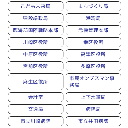
こども未来局
まちづくり局
建設緑政局
港湾局
臨海部国際戦略本部
危機管理本部
川崎区役所
幸区役所
中原区役所
高津区役所
宮前区役所
多摩区役所
市民オンブズマン事
麻生区役所
務局
会計室
上下水道局
交通局
病院局
市立川崎病院
市立井田病院