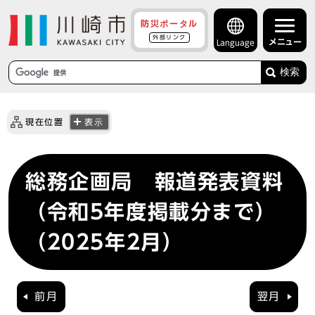
防災ポータル
外部リンク
メニュー
Language
検索
現在位置
表示
総務企画局 報道発表資料
（令和5年度掲載分まで）
（2025年2月）
前月
翌月