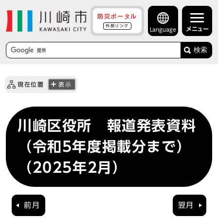
防災ポータル
外部リンク
メニュー
Language
検索
現在位置
表示
川崎区役所 報道発表資料
（令和5年度掲載分まで）
（2025年2月）
前月
翌月