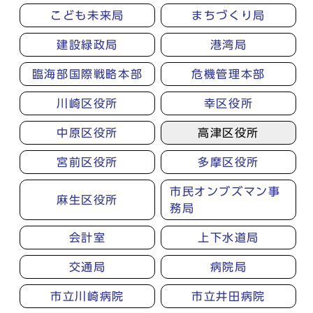
こども未来局
まちづくり局
建設緑政局
港湾局
臨海部国際戦略本部
危機管理本部
川崎区役所
幸区役所
中原区役所
高津区役所
宮前区役所
多摩区役所
市民オンブズマン事
麻生区役所
務局
会計室
上下水道局
交通局
病院局
市立川崎病院
市立井田病院