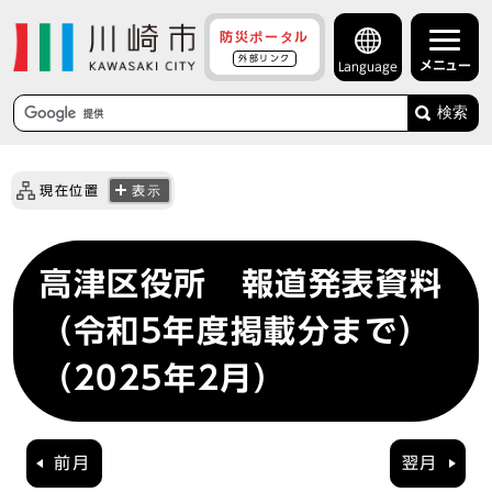
防災ポータル
外部リンク
メニュー
Language
検索
現在位置
表示
高津区役所 報道発表資料
（令和5年度掲載分まで）
（2025年2月）
前月
翌月