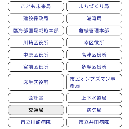
こども未来局
まちづくり局
建設緑政局
港湾局
臨海部国際戦略本部
危機管理本部
川崎区役所
幸区役所
中原区役所
高津区役所
宮前区役所
多摩区役所
市民オンブズマン事
麻生区役所
務局
会計室
上下水道局
交通局
病院局
市立川崎病院
市立井田病院