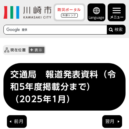
防災ポータル
外部リンク
メニュー
Language
検索
現在位置
表示
交通局 報道発表資料（令
和5年度掲載分まで）
（2025年1月）
前月
翌月