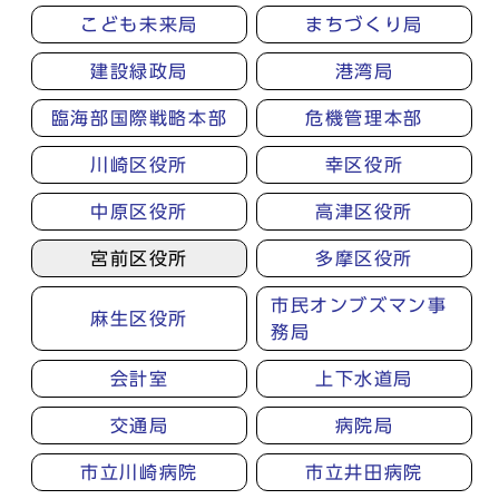
こども未来局
まちづくり局
建設緑政局
港湾局
臨海部国際戦略本部
危機管理本部
川崎区役所
幸区役所
中原区役所
高津区役所
宮前区役所
多摩区役所
市民オンブズマン事
麻生区役所
務局
会計室
上下水道局
交通局
病院局
市立川崎病院
市立井田病院