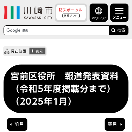
防災ポータル
外部リンク
メニュー
Language
検索
現在位置
表示
宮前区役所 報道発表資料
（令和5年度掲載分まで）
（2025年1月）
前月
翌月