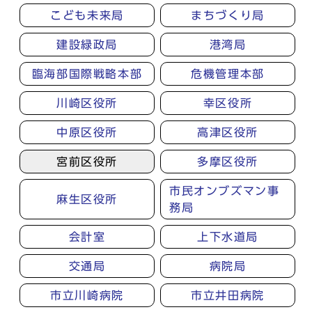
こども未来局
まちづくり局
建設緑政局
港湾局
臨海部国際戦略本部
危機管理本部
川崎区役所
幸区役所
中原区役所
高津区役所
宮前区役所
多摩区役所
市民オンブズマン事
麻生区役所
務局
会計室
上下水道局
交通局
病院局
市立川崎病院
市立井田病院