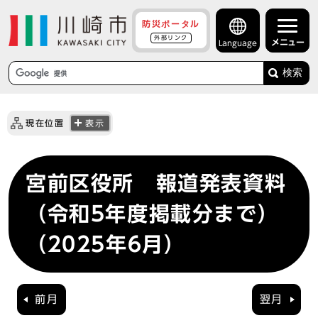
防災ポータル
外部リンク
メニュー
Language
検索
現在位置
表示
宮前区役所 報道発表資料
（令和5年度掲載分まで）
（2025年6月）
前月
翌月