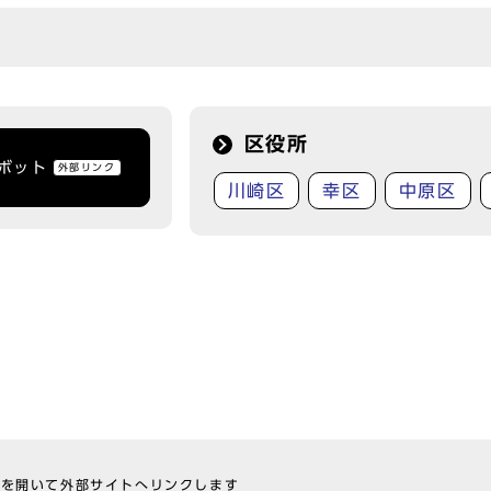
区役所
トボット
外部リンク
川崎区
幸区
中原区
ウを開いて外部サイトへリンクします