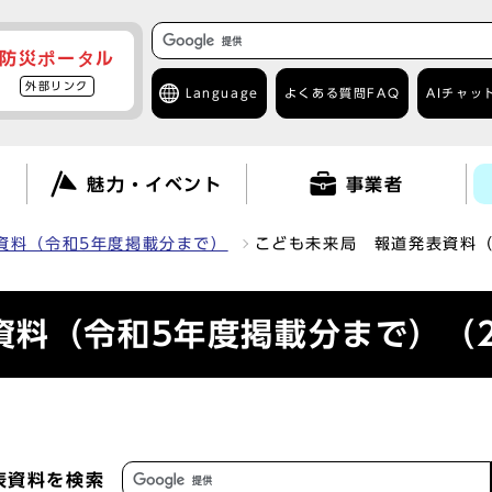
防災ポータル
外部リンク
Language
よくある質問
FAQ
AIチャッ
て
魅力・イベント
事業者
資料（令和5年度掲載分まで）
こども未来局 報道発表資料（
料（令和5年度掲載分まで）（2
表資料を検索