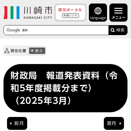
防災ポータル
外部リンク
メニュー
Language
検索
現在位置
表示
財政局 報道発表資料（令
和5年度掲載分まで）
（2025年3月）
前月
翌月