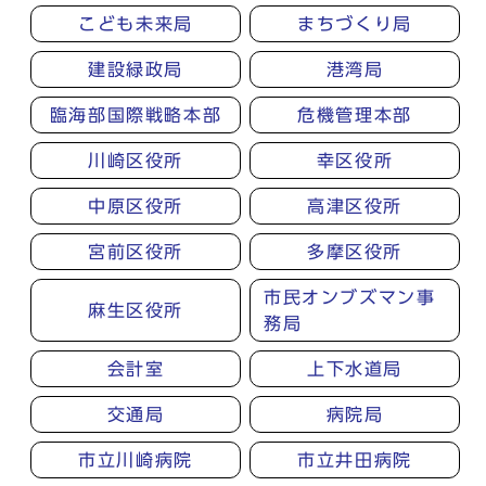
こども未来局
まちづくり局
建設緑政局
港湾局
臨海部国際戦略本部
危機管理本部
川崎区役所
幸区役所
中原区役所
高津区役所
宮前区役所
多摩区役所
市民オンブズマン事
麻生区役所
務局
会計室
上下水道局
交通局
病院局
市立川崎病院
市立井田病院