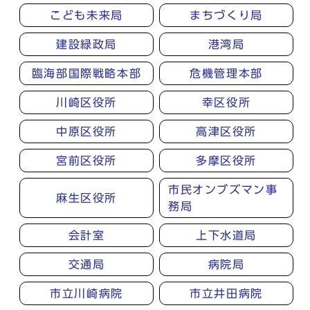
こども未来局
まちづくり局
建設緑政局
港湾局
臨海部国際戦略本部
危機管理本部
川崎区役所
幸区役所
中原区役所
高津区役所
宮前区役所
多摩区役所
市民オンブズマン事
麻生区役所
務局
会計室
上下水道局
交通局
病院局
市立川崎病院
市立井田病院