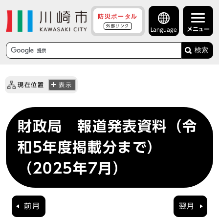
防災ポータル
外部リンク
メニュー
Language
検索
現在位置
表示
財政局 報道発表資料（令
和5年度掲載分まで）
（2025年7月）
前月
翌月