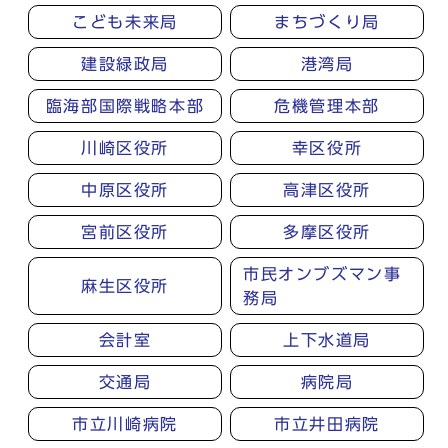
こども未来局
まちづくり局
建設緑政局
港湾局
臨海部国際戦略本部
危機管理本部
川崎区役所
幸区役所
中原区役所
高津区役所
宮前区役所
多摩区役所
市民オンブズマン事
麻生区役所
務局
会計室
上下水道局
交通局
病院局
市立川崎病院
市立井田病院