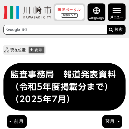
防災ポータル
外部リンク
メニュー
Language
検索
現在位置
表示
監査事務局 報道発表資料
（令和5年度掲載分まで）
（2025年7月）
前月
翌月