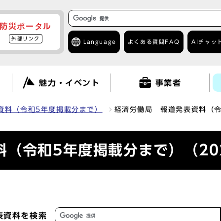
防災ポータル
外部リンク
Language
よくある質問
FAQ
AIチャッ
て
魅力・イベント
事業者
資料（令和5年度掲載分まで）
経済労働局 報道発表資料（令
（令和5年度掲載分まで）（202
表資料を検索