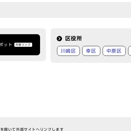
区役所
トボット
外部リンク
川崎区
幸区
中原区
ウを開いて外部サイトへリンクします