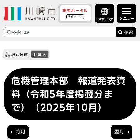
防災ポータル
外部リンク
メニュー
Language
検索
現在位置
表示
危機管理本部 報道発表資
料（令和5年度掲載分ま
で）（2025年10月）
前月
翌月