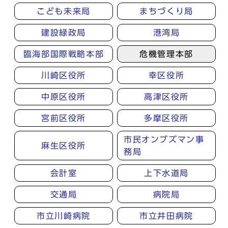
こども未来局
まちづくり局
建設緑政局
港湾局
臨海部国際戦略本部
危機管理本部
川崎区役所
幸区役所
中原区役所
高津区役所
宮前区役所
多摩区役所
市民オンブズマン事
麻生区役所
務局
会計室
上下水道局
交通局
病院局
市立川崎病院
市立井田病院