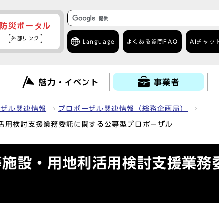
防災ポータル
外部リンク
Language
よくある質問
FAQ
AIチャッ
て
魅力・イベント
事業者
ーザル関連情報
プロポーザル関連情報（総務企画局）
活用検討支援業務委託に関する公募型プロポーザル
等施設・用地利活用検討支援業務