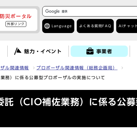
防災ポータル
外部リンク
Language
よくある質問
FAQ
AIチャッ
て
魅力・イベント
事業者
ーザル関連情報
プロポーザル関連情報（総務企画局）
佐業務）に係る公募型プロポーザルの実施について
委託（CIO補佐業務）に係る公