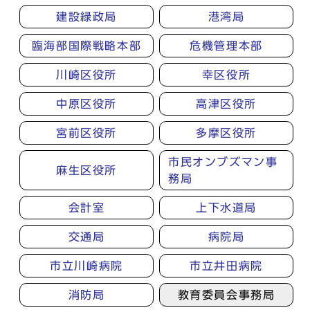
建設緑政局
港湾局
臨海部国際戦略本部
危機管理本部
川崎区役所
幸区役所
中原区役所
高津区役所
宮前区役所
多摩区役所
市民オンブズマン事
麻生区役所
務局
会計室
上下水道局
交通局
病院局
市立川崎病院
市立井田病院
消防局
教育委員会事務局