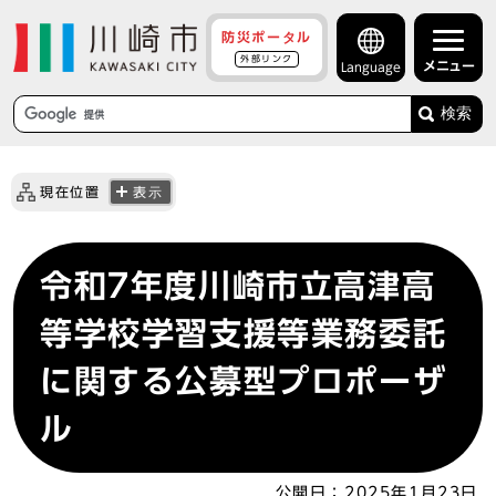
防災ポータル
外部リンク
メニュー
Language
検索
現在位置
表示
令和7年度川崎市立高津高
等学校学習支援等業務委託
に関する公募型プロポーザ
ル
公開日：
2025年1月23日