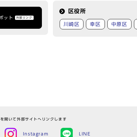
区役所
トボット
外部リンク
川崎区
幸区
中原区
ウを開いて外部サイトへリンクします
Instagram
LINE