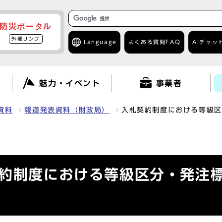
防災ポータル
外部リンク
Language
よくある質問
FAQ
AIチャッ
て
魅力・イベント
事業者
資料
報道発表資料（財政局）
入札契約制度における等級区
契約制度における等級区分・発注