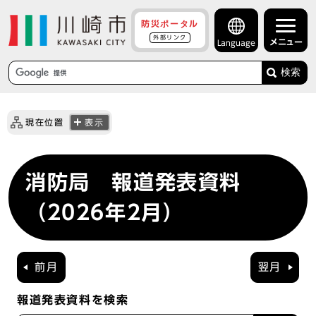
防災ポータル
外部リンク
メニュー
Language
検索
現在位置
表示
消防局 報道発表資料
（2026年2月）
前月
翌月
報道発表資料を検索