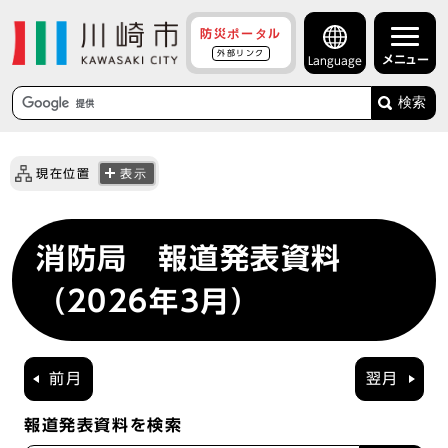
防災ポータル
外部リンク
メニュー
Language
検索
現在位置
表示
消防局 報道発表資料
（2026年3月）
前月
翌月
報道発表資料を検索