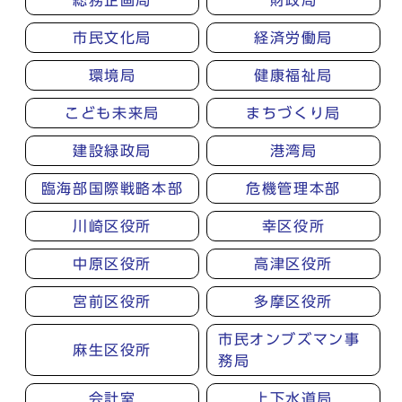
総務企画局
財政局
市民文化局
経済労働局
環境局
健康福祉局
こども未来局
まちづくり局
建設緑政局
港湾局
臨海部国際戦略本部
危機管理本部
川崎区役所
幸区役所
中原区役所
高津区役所
宮前区役所
多摩区役所
市民オンブズマン事
麻生区役所
務局
会計室
上下水道局