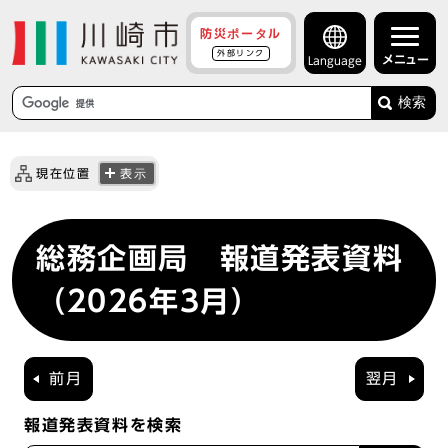
防災ポータル
外部リンク
メニュー
Language
検索
現在位置
表示
総務企画局 報道発表資料
（2026年3月）
前月
翌月
報道発表資料を検索