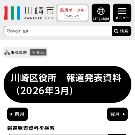
防災ポータル
外部リンク
メニュー
Language
検索
現在位置
表示
川崎区役所 報道発表資料
（2026年3月）
前月
翌月
報道発表資料を検索