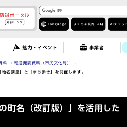
防災ポータル
外部リンク
Language
よくある質問
FAQ
AIチャッ
て
魅力・イベント
事業者
資料
報道発表資料（市民文化局）
「地名講座」と「まち歩き」を開催します。
崎の町名（改訂版）」を活用した 