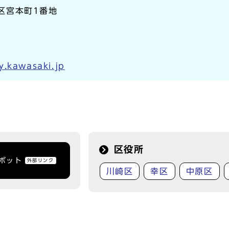
崎区宮本町1番地
y.kawasaki.jp
区役所
トボット
外部リンク
川崎区
幸区
中原区