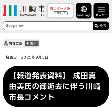
防災ポータル
外部リンク
メニュー
Language
検索
現在位置
表示
発表日：
2025年9月5日
【報道発表資料】 成田真
由美氏の御逝去に伴う川崎
市長コメント