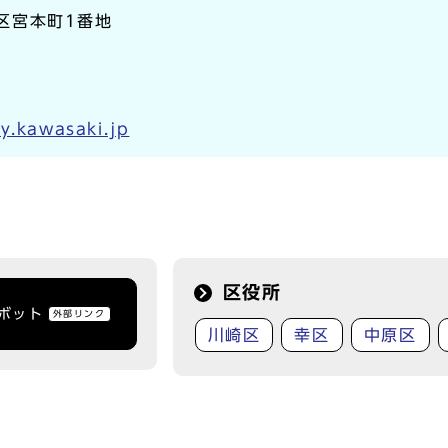
崎区宮本町1番地
y.kawasaki.jp
区役所
トボット
外部リンク
川崎区
幸区
中原区