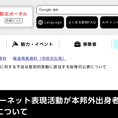
防災ポータル
外部リンク
Language
よくある質問
FAQ
AIチャッ
て
魅力・イベント
事業者
資料
報道発表資料（市民文化局）
者に対する不当な差別的言動に該当する旨等の公表について
ターネット表現活動が本邦外出身
について